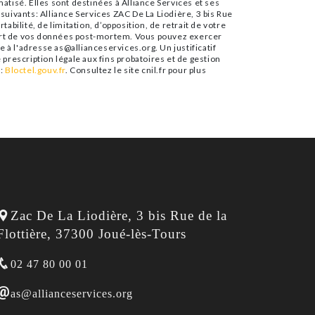
tisé. Elles sont destinées à Alliance Services et ses
uivants: Alliance Services ZAC De La Liodière, 3 bis Rue
abilité, de limitation, d’opposition, de retrait de votre
sort de vos données post-mortem. Vous pouvez exercer
e à l'adresse as@allianceservices.org. Un justificatif
rescription légale aux fins probatoires et de gestion
e:
Bloctel.gouv.fr
. Consultez le site cnil.fr pour plus
Zac De La Liodière, 3 bis Rue de la 
Flottière, 37300 Joué-lès-Tours
02 47 80 00 01
as@allianceservices.org