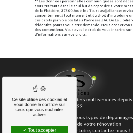
** Les données personnelles communiquées sont nécessair
sous-traitants dans le seul but de répondre à votre mes
de la Flottière, 37300 Joué-lès-Tours as@allianceservices
consentement à tout moment et du droit d’introduire un
ces droits par voie postale à l'adresse ZAC De La Liodièr
d'identité pourra vous être demandé. Nous conservons vo
des contentieux. Vous avez le droit de vous inscrire sur
d’informations sur vos droits.
Artisans experts des métiers multiservices depuis
Ce site utilise des cookies et
vous donne le contrôle sur
1999
ceux que vous souhaitez
activer
Alliance Services assure tous types de dépannage
et toutes les étapes de votre rénovation
immobilière en Indre-et-Loire, contactez-nous !
Tout accepter