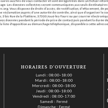
es aux fins de vous contacter et sont enregistrées dans un fichier informa
sage. Les données collectées seront communiquées aux seuls destinataires s
.org. Vous disposez de droits d’accès, de rectification, d’effacement, de port
e réclamation auprès d’une autorité de contrôle, ainsi que d’organiser le 
e, 3 bis Rue de la Flottière, 37300 Joué-lès-Tours ou par courrier électroniqu
s données pendant la période de prise de contact puis pendant la durée de p
 la liste d'opposition au démarchage téléphonique, disponible à cette adress
HORAIRES D'OUVERTURE
Lundi : 08:00–18:00
Mardi : 08:00–18:00
Mercredi : 08:00–18:00
Jeudi : 08:00–18:00
s
Vendredi : 08:00–17:00
Samedi : Fermé
Dimanche : Fermé