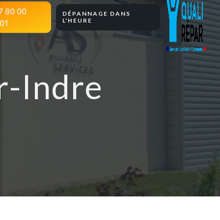
7 80 00
DÉPANNAGE DANS
L'HEURE
01
r-Indre