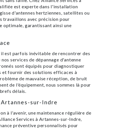
t sans faille. Chez Alliance Services à
ifiée est experte dans l'installation
agisse d'antennes hertziennes, satellites ou
 travaillons avec précision pour
 optimale, garantissant ainsi une
cace
il est parfois inévitable de rencontrer des
e nos services de dépannage d'antenne
vronnés sont équipés pour diagnostiquer
et fournir des solutions efficaces à
problème de mauvaise réception, de bruit
ment de l'équipement, nous sommes là pour
brefs délais.
 Artannes-sur-Indre
on à l'avenir, une maintenance régulière de
Alliance Services à Artannes-sur-Indre,
nance préventive personnalisés pour