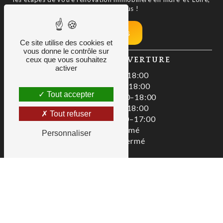
contactez-nous !
Nos tarifs
Ce site utilise des cookies et
vous donne le contrôle sur
ceux que vous souhaitez
HORAIRES D'OUVERTURE
activer
Lundi : 08:00–18:00
Mardi : 08:00–18:00
Tout accepter
Mercredi : 08:00–18:00
Jeudi : 08:00–18:00
Tout refuser
Vendredi : 08:00–17:00
Samedi : Fermé
Personnaliser
Dimanche : Fermé
Zac De La Liodière, 3 bis Rue de la 
Flottière, 37300 Joué-lès-Tours
02 47 80 00 01