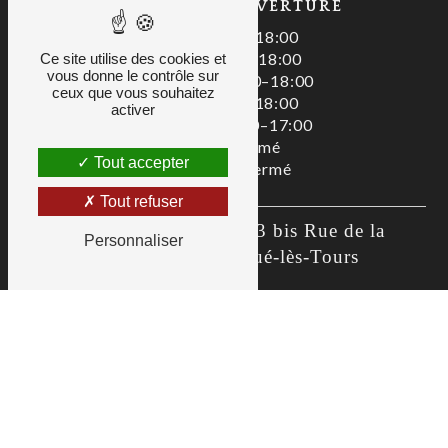
HORAIRES D'OUVERTURE
Lundi : 08:00–18:00
Mardi : 08:00–18:00
Ce site utilise des cookies et
vous donne le contrôle sur
Mercredi : 08:00–18:00
ceux que vous souhaitez
Jeudi : 08:00–18:00
activer
Vendredi : 08:00–17:00
Samedi : Fermé
Tout accepter
Dimanche : Fermé
Tout refuser
Zac De La Liodière, 3 bis Rue de la 
Personnaliser
Flottière, 37300 Joué-lès-Tours
02 47 80 00 01
as@allianceservices.org
Recherches fréquentes
©
Vistalid
- 2026 - Tous droits réservés -
Mentions légales
-
CGV
-
Gestion des cookies