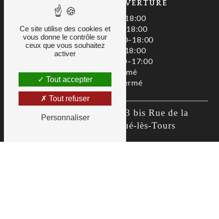
HORAIRES D'OUVERTURE
Lundi : 08:00–18:00
Mardi : 08:00–18:00
Ce site utilise des cookies et
vous donne le contrôle sur
Mercredi : 08:00–18:00
ceux que vous souhaitez
Jeudi : 08:00–18:00
activer
Vendredi : 08:00–17:00
Samedi : Fermé
Tout accepter
Dimanche : Fermé
Tout refuser
Zac De La Liodière, 3 bis Rue de la 
Personnaliser
Flottière, 37300 Joué-lès-Tours
02 47 80 00 01
as@allianceservices.org
Recherches fréquentes
©
Vistalid
- 2026 - Tous droits réservés -
Mentions légales
-
CGV
-
Gestion des cookies