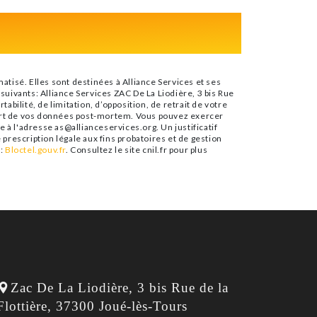
tisé. Elles sont destinées à Alliance Services et ses
uivants: Alliance Services ZAC De La Liodière, 3 bis Rue
abilité, de limitation, d’opposition, de retrait de votre
sort de vos données post-mortem. Vous pouvez exercer
e à l'adresse as@allianceservices.org. Un justificatif
rescription légale aux fins probatoires et de gestion
e:
Bloctel.gouv.fr
. Consultez le site cnil.fr pour plus
Zac De La Liodière, 3 bis Rue de la 
Flottière, 37300 Joué-lès-Tours