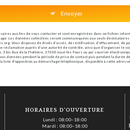
Envoyer
es aux fins de vous contacter et sont enregistrées dans un fichier informa
sage. Les données collectées seront communiquées aux seuls destinataires s
.org. Vous disposez de droits d’accès, de rectification, d’effacement, de port
e réclamation auprès d’une autorité de contrôle, ainsi que d’organiser le 
e, 3 bis Rue de la Flottière, 37300 Joué-lès-Tours ou par courrier électroniqu
s données pendant la période de prise de contact puis pendant la durée de p
 la liste d'opposition au démarchage téléphonique, disponible à cette adress
HORAIRES D'OUVERTURE
Lundi : 08:00–18:00
Mardi : 08:00–18:00