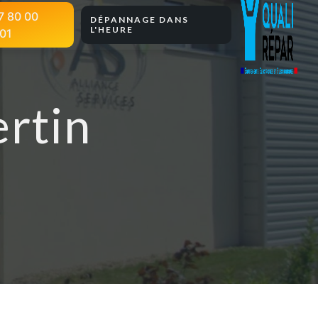
7 80 00
DÉPANNAGE DANS
L'HEURE
01
ertin