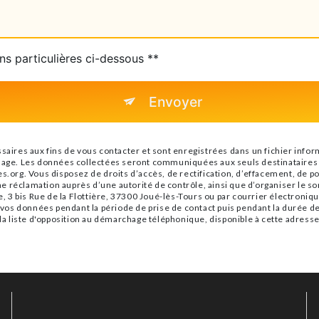
ns particulières ci-dessous **
Envoyer
es aux fins de vous contacter et sont enregistrées dans un fichier informa
sage. Les données collectées seront communiquées aux seuls destinataires s
.org. Vous disposez de droits d’accès, de rectification, d’effacement, de port
e réclamation auprès d’une autorité de contrôle, ainsi que d’organiser le 
e, 3 bis Rue de la Flottière, 37300 Joué-lès-Tours ou par courrier électroniqu
s données pendant la période de prise de contact puis pendant la durée de p
 la liste d'opposition au démarchage téléphonique, disponible à cette adress