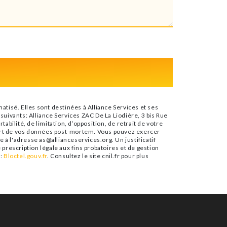
tisé. Elles sont destinées à Alliance Services et ses
uivants: Alliance Services ZAC De La Liodière, 3 bis Rue
abilité, de limitation, d’opposition, de retrait de votre
sort de vos données post-mortem. Vous pouvez exercer
e à l'adresse as@allianceservices.org. Un justificatif
rescription légale aux fins probatoires et de gestion
e:
Bloctel.gouv.fr
. Consultez le site cnil.fr pour plus