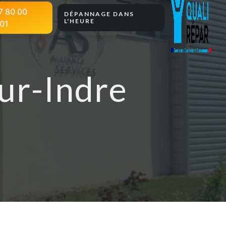
7 80 00
DÉPANNAGE DANS
L'HEURE
01
ur-Indre