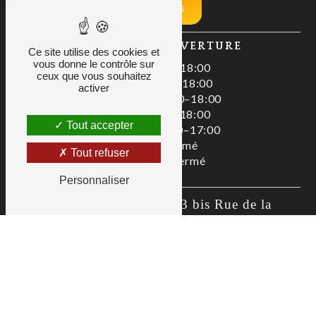
Nos tarifs
HORAIRES D'OUVERTURE
Ce site utilise des cookies et
vous donne le contrôle sur
Lundi : 08:00–18:00
ceux que vous souhaitez
Mardi : 08:00–18:00
activer
Mercredi : 08:00–18:00
Jeudi : 08:00–18:00
Tout accepter
Vendredi : 08:00–17:00
Samedi : Fermé
Tout refuser
Dimanche : Fermé
Personnaliser
Zac De La Liodière, 3 bis Rue de la 
Flottière, 37300 Joué-lès-Tours
02 47 80 00 01
as@allianceservices.org