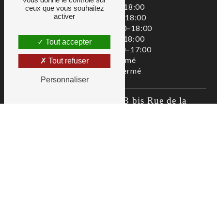
Lundi : 08:00–18:00
ceux que vous souhaitez
activer
Mardi : 08:00–18:00
Mercredi : 08:00–18:00
Jeudi : 08:00–18:00
Tout accepter
Vendredi : 08:00–17:00
Samedi : Fermé
Tout refuser
Dimanche : Fermé
Personnaliser
Zac De La Liodière, 3 bis Rue de la 
Flottière, 37300 Joué-lès-Tours
02 47 80 00 01
as@allianceservices.org
Recherches fréquentes
©
Vistalid
- 2026 - Tous droits réservés -
Mentions légales
-
CGV
-
Gestion des cookies