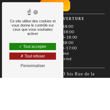
Nos tarifs
HORAIRES D'OUVERTURE
Ce site utilise des cookies et
vous donne le contrôle sur
Lundi : 08:00–18:00
ceux que vous souhaitez
Mardi : 08:00–18:00
activer
Mercredi : 08:00–18:00
Jeudi : 08:00–18:00
Tout accepter
Vendredi : 08:00–17:00
Samedi : Fermé
Tout refuser
Dimanche : Fermé
Personnaliser
Zac De La Liodière, 3 bis Rue de la 
Flottière, 37300 Joué-lès-Tours
02 47 80 00 01
as@allianceservices.org