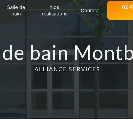
02 4
Salle de
Nos
Contact
bain
réalisations
e de bain Mont
ALLIANCE SERVICES