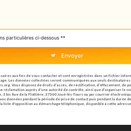
ns particulières ci-dessous **
Envoyer
es aux fins de vous contacter et sont enregistrées dans un fichier informa
sage. Les données collectées seront communiquées aux seuls destinataires s
.org. Vous disposez de droits d’accès, de rectification, d’effacement, de port
e réclamation auprès d’une autorité de contrôle, ainsi que d’organiser le 
e, 3 bis Rue de la Flottière, 37300 Joué-lès-Tours ou par courrier électroniqu
s données pendant la période de prise de contact puis pendant la durée de p
 la liste d'opposition au démarchage téléphonique, disponible à cette adress