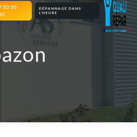
7 80 00
DÉPANNAGE DANS
L'HEURE
01
bazon