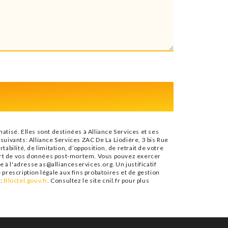
tisé. Elles sont destinées à Alliance Services et ses
uivants: Alliance Services ZAC De La Liodière, 3 bis Rue
abilité, de limitation, d’opposition, de retrait de votre
sort de vos données post-mortem. Vous pouvez exercer
e à l'adresse as@allianceservices.org. Un justificatif
rescription légale aux fins probatoires et de gestion
e:
Bloctel.gouv.fr
. Consultez le site cnil.fr pour plus