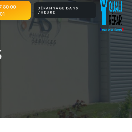
7 80 00
DÉPANNAGE DANS
L'HEURE
01
s