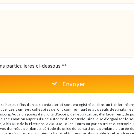
ns particulières ci-dessous **
Envoyer
es aux fins de vous contacter et sont enregistrées dans un fichier informa
sage. Les données collectées seront communiquées aux seuls destinataires s
.org. Vous disposez de droits d’accès, de rectification, d’effacement, de port
e réclamation auprès d’une autorité de contrôle, ainsi que d’organiser le 
e, 3 bis Rue de la Flottière, 37300 Joué-lès-Tours ou par courrier électroniqu
s données pendant la période de prise de contact puis pendant la durée de p
 la liste d'opposition au démarchage téléphonique, disponible à cette adress