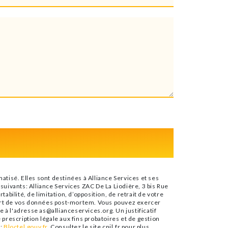
tisé. Elles sont destinées à Alliance Services et ses
uivants: Alliance Services ZAC De La Liodière, 3 bis Rue
abilité, de limitation, d’opposition, de retrait de votre
sort de vos données post-mortem. Vous pouvez exercer
e à l'adresse as@allianceservices.org. Un justificatif
rescription légale aux fins probatoires et de gestion
e:
Bloctel.gouv.fr
. Consultez le site cnil.fr pour plus