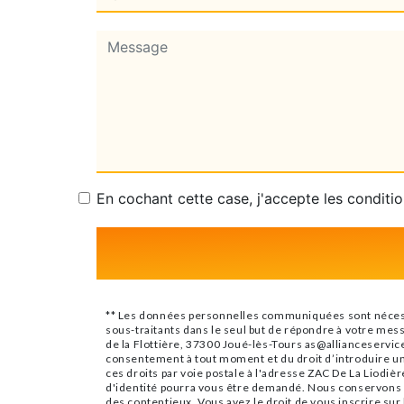
En cochant cette case, j'accepte les conditio
** Les données personnelles communiquées sont nécessair
sous-traitants dans le seul but de répondre à votre mes
de la Flottière, 37300 Joué-lès-Tours as@allianceservices
consentement à tout moment et du droit d’introduire un
ces droits par voie postale à l'adresse ZAC De La Liodièr
d'identité pourra vous être demandé. Nous conservons vo
des contentieux. Vous avez le droit de vous inscrire sur