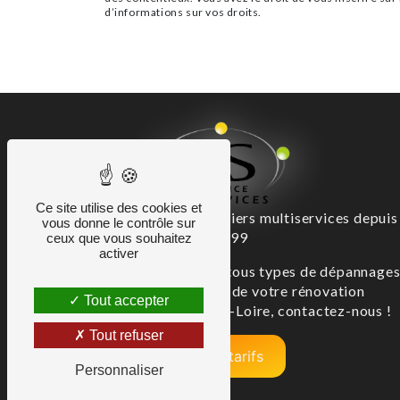
d’informations sur vos droits.
Ce site utilise des cookies et
Artisans experts des métiers multiservices depuis
vous donne le contrôle sur
1999
ceux que vous souhaitez
activer
Alliance Services assure tous types de dépannage
et toutes les étapes de votre rénovation
Tout accepter
immobilière en Indre-et-Loire, contactez-nous !
Tout refuser
Nos tarifs
Personnaliser