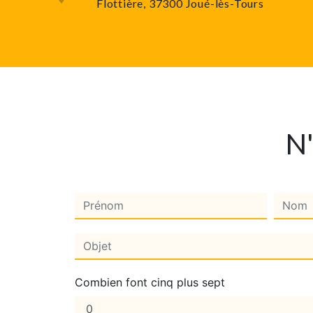
Flottière, 37300 Joué-lès-Tours
N'
Combien font cinq plus sept