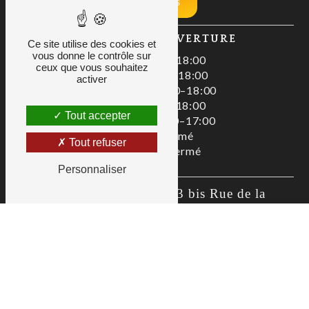
Nos tarifs
HORAIRES D'OUVERTURE
Ce site utilise des cookies et
vous donne le contrôle sur
Lundi : 08:00–18:00
ceux que vous souhaitez
Mardi : 08:00–18:00
activer
Mercredi : 08:00–18:00
Jeudi : 08:00–18:00
Tout accepter
Vendredi : 08:00–17:00
Samedi : Fermé
Tout refuser
Dimanche : Fermé
Personnaliser
Zac De La Liodière, 3 bis Rue de la 
Flottière, 37300 Joué-lès-Tours
02 47 80 00 01
as@allianceservices.org