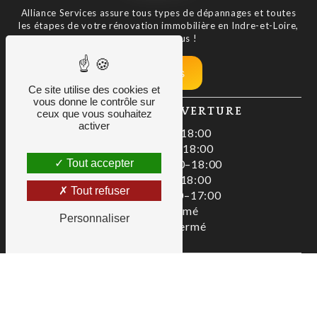
Alliance Services assure tous types de dépannages et toutes
les étapes de votre rénovation immobilière en Indre-et-Loire,
contactez-nous !
Nos tarifs
Ce site utilise des cookies et
vous donne le contrôle sur
HORAIRES D'OUVERTURE
ceux que vous souhaitez
activer
Lundi : 08:00–18:00
Mardi : 08:00–18:00
Tout accepter
Mercredi : 08:00–18:00
Jeudi : 08:00–18:00
Tout refuser
Vendredi : 08:00–17:00
Samedi : Fermé
Personnaliser
Dimanche : Fermé
Zac De La Liodière, 3 bis Rue de la 
Flottière, 37300 Joué-lès-Tours