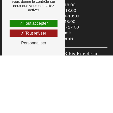
vous donne le contrôle sur
Lundi : 08:00–18:00
ceux que vous souhaitez
activer
Mardi : 08:00–18:00
Mercredi : 08:00–18:00
Jeudi : 08:00–18:00
Tout accepter
Vendredi : 08:00–17:00
Samedi : Fermé
Tout refuser
Dimanche : Fermé
Personnaliser
Zac De La Liodière, 3 bis Rue de la 
Flottière, 37300 Joué-lès-Tours
02 47 80 00 01
as@allianceservices.org
Recherches fréquentes
©
Vistalid
- 2026 - Tous droits réservés -
Mentions légales
-
CGV
-
Gestion des cookies