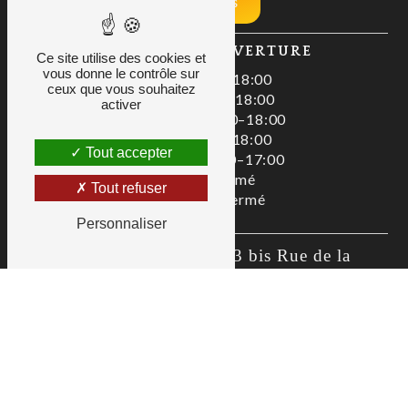
Nos tarifs
HORAIRES D'OUVERTURE
Ce site utilise des cookies et
vous donne le contrôle sur
Lundi : 08:00–18:00
ceux que vous souhaitez
Mardi : 08:00–18:00
activer
Mercredi : 08:00–18:00
Jeudi : 08:00–18:00
Tout accepter
Vendredi : 08:00–17:00
Samedi : Fermé
Tout refuser
Dimanche : Fermé
Personnaliser
Zac De La Liodière, 3 bis Rue de la 
Flottière, 37300 Joué-lès-Tours
02 47 80 00 01
as@allianceservices.org