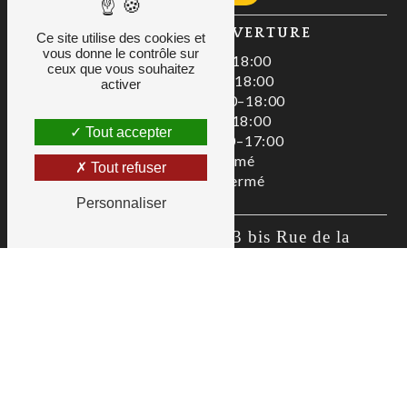
HORAIRES D'OUVERTURE
Ce site utilise des cookies et
vous donne le contrôle sur
Lundi : 08:00–18:00
ceux que vous souhaitez
Mardi : 08:00–18:00
activer
Mercredi : 08:00–18:00
Jeudi : 08:00–18:00
Tout accepter
Vendredi : 08:00–17:00
Samedi : Fermé
Tout refuser
Dimanche : Fermé
Personnaliser
Zac De La Liodière, 3 bis Rue de la 
Flottière, 37300 Joué-lès-Tours
02 47 80 00 01
as@allianceservices.org
Recherches fréquentes