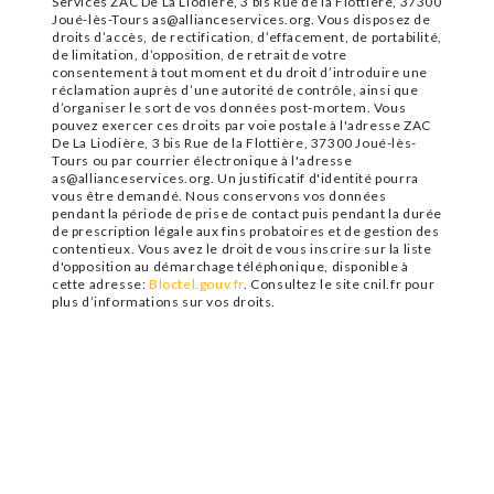
Services ZAC De La Liodière, 3 bis Rue de la Flottière, 37300
Joué-lès-Tours as@allianceservices.org. Vous disposez de
droits d’accès, de rectification, d’effacement, de portabilité,
de limitation, d’opposition, de retrait de votre
consentement à tout moment et du droit d’introduire une
réclamation auprès d’une autorité de contrôle, ainsi que
d’organiser le sort de vos données post-mortem. Vous
pouvez exercer ces droits par voie postale à l'adresse ZAC
De La Liodière, 3 bis Rue de la Flottière, 37300 Joué-lès-
Tours ou par courrier électronique à l'adresse
as@allianceservices.org. Un justificatif d'identité pourra
vous être demandé. Nous conservons vos données
pendant la période de prise de contact puis pendant la durée
de prescription légale aux fins probatoires et de gestion des
contentieux. Vous avez le droit de vous inscrire sur la liste
d'opposition au démarchage téléphonique, disponible à
cette adresse:
Bloctel.gouv.fr
. Consultez le site cnil.fr pour
plus d’informations sur vos droits.