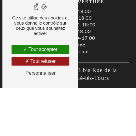
HORAIRES D'OUVERTURE
Lundi : 08:00–18:00
Mardi : 08:00–18:00
Ce site utilise des cookies et
vous donne le contrôle sur
Mercredi : 08:00–18:00
ceux que vous souhaitez
Jeudi : 08:00–18:00
activer
Vendredi : 08:00–17:00
Samedi : Fermé
Tout accepter
Dimanche : Fermé
Tout refuser
Zac De La Liodière, 3 bis Rue de la 
Personnaliser
Flottière, 37300 Joué-lès-Tours
02 47 80 00 01
as@allianceservices.org
Recherches fréquentes
©
Vistalid
- 2026 - Tous droits réservés -
Mentions légales
-
CGV
-
Gestion des cookies